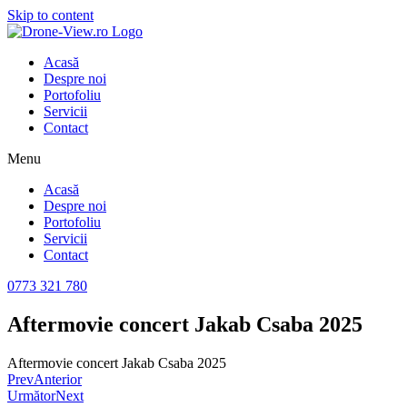
Skip to content
Acasă
Despre noi
Portofoliu
Servicii
Contact
Menu
Acasă
Despre noi
Portofoliu
Servicii
Contact
0773 321 780
Aftermovie concert Jakab Csaba 2025
Aftermovie concert Jakab Csaba 2025
Prev
Anterior
Următor
Next